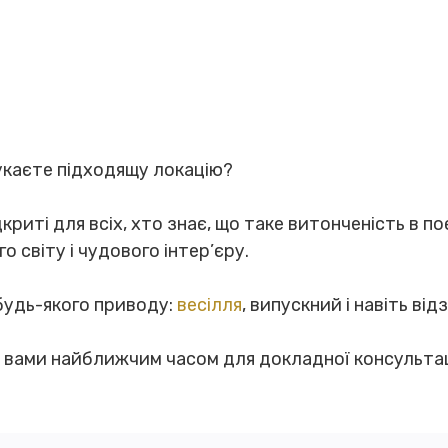
укаєте підходящу локацію?
риті для всіх, хто знає, що таке витонченість в по
 світу і чудового інтер’єру.
будь-якого приводу:
весілля
, випускний і навіть ві
з вами найближчим часом для докладної консультац