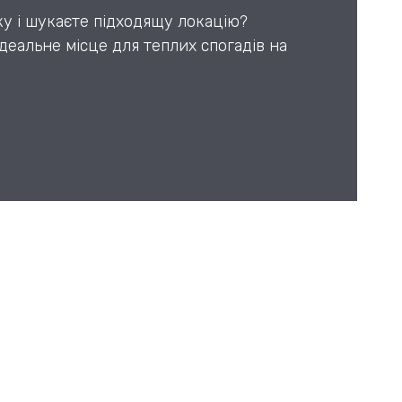
у і шукаєте підходящу локацію?
деальне місце для теплих спогадів на