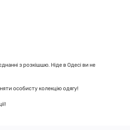
єднанні з розкішшю. Ніде в Одесі ви не
дзняти особисту колекцію одягу!
ії!